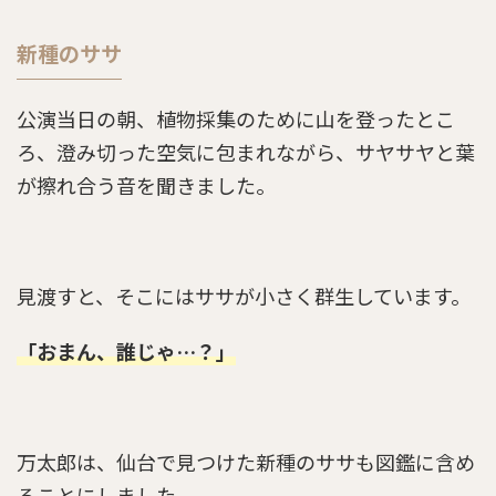
らんまん第64話のあらすじとネタバレ感想「東
新種のササ
京には帰らんき」
公演当日の朝、植物採集のために山を登ったとこ
ろ、澄み切った空気に包まれながら、サヤサヤと葉
らんまん第15話のあらすじとネタバレ感想「竹
雄の憂い」
が擦れ合う音を聞きました。
らんまん第79話のあらすじとネタバレ感想「目
に見えないもの」
見渡すと、そこにはササが小さく群生しています。
「おまん、誰じゃ…？」
らんまん第104話のあらすじとネタバレ感想「岩
崎弥之助の提案」
万太郎は、仙台で見つけた新種のササも図鑑に含め
ることにしました。