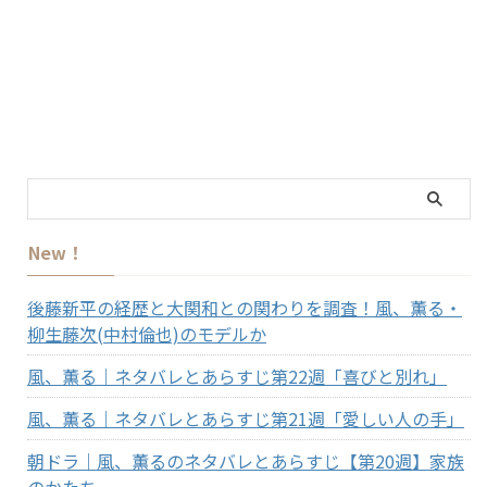
New！
後藤新平の経歴と大関和との関わりを調査！風、薫る・
柳生藤次(中村倫也)のモデルか
風、薫る｜ネタバレとあらすじ第22週「喜びと別れ」
風、薫る｜ネタバレとあらすじ第21週「愛しい人の手」
朝ドラ｜風、薫るのネタバレとあらすじ【第20週】家族
のかたち