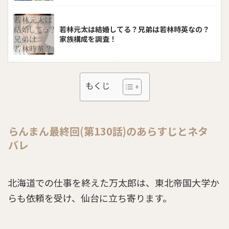
若林元太は結婚してる？兄弟は若林時英なの？
家族構成を調査！
らんまん第34話のあらすじとネタバレ感想「寿
もくじ
恵子の好きな花」
らんまん最終回(第130話)のあらすじとネタ
らんまん第18話のあらすじとネタバレ感想「万
バレ
太郎の演説」
北海道での仕事を終えた万太郎は、東北帝国大学か
らんまん第47話のあらすじとネタバレ感想「峰
らも依頼を受け、仙台に立ち寄ります。
屋の当主が見習いに」