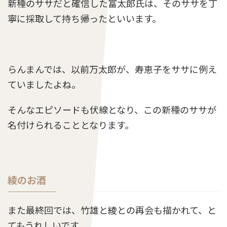
新種のササだと確信した富太郎氏は、そのササを丁
寧に採取して持ち帰ったといいます。
らんまん第90話のあらすじとネタバレ感想「悲
しみの中で」
らんまんでは、以前万太郎が、寿恵子をササに例え
福原遥は声優もしていた！上手い？過去の作品
ていましたよね。
や評価の声まとめ
そんなエピソードも伏線となり、この新種のササが
名付けられることとなります。
らんまん第115話のあらすじとネタバレ感想「待
合茶屋・山桃」
綾のお酒
らんまん第5週のネタバレとあらすじ「万太郎の
決意とタキの涙」
また最終回では、竹雄と綾との再会も描かれて、と
てもうれしいです。