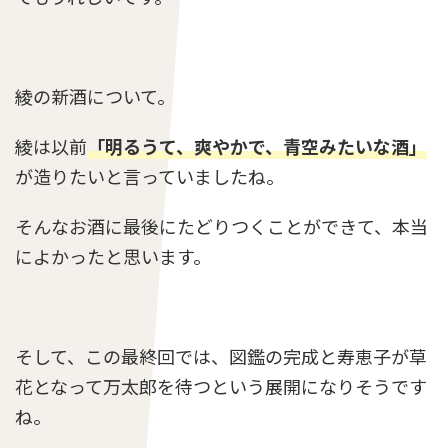
画像｜小栗旬の子供の頃がかわいい！子役時代
の画像と出演作品まとめ！
綾の新酒について。
らんまん第64話のあらすじとネタバレ感想「東
綾は以前
「明るうて、爽やかで、青空みたいな酒」
京には帰らんき」
が造りたいと言っていましたね。
そんなお酒に最後にたどりつくことができて、本当
らんまん第5話のあらすじとネタバレ感想「母ヒ
によかったと思います。
サとの別れ」
朝ドラ『風、薫る』りんの再婚相手は？モデル
大関和の史実と虎太郎・シマケン・横沢との関
そして、この最終回では、図鑑の完成と寿恵子が草
係を考察
花となって万太郎を待つという展開になりそうです
ね。
らんまん(朝ドラ)のネタバレとあらすじ全話まと