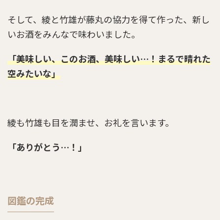
そして、綾と竹雄が藤丸の協力を得て作った、新し
いお酒をみんなで味わいました。
らんまん第123話のあらすじとネタバレ感想「関
東大震災」
「美味しい、このお酒、美味しい…！まるで晴れた
空みたいな」
らんまん第19週のあらすじ予習とネタバレ「ヤ
ッコソウ」
綾も竹雄も目を潤ませ、お礼を言います。
らんまんの実在モデル一覧！モチーフ・元ネタ
「ありがとう…！」
となっているのは？
らんまん第74話のあらすじとネタバレ感想「新
図鑑の完成
種の発見！」