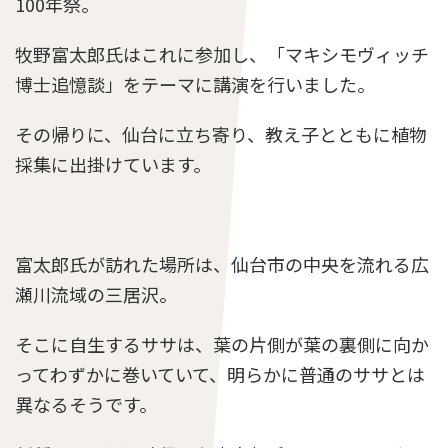
100年祭。
牧野富太郎氏はこれに参加し、「マキシモヴィッチ
らんまん第73話のあらすじとネタバレ感想「寿
博士追憶談」をテーマに講演を行いました。
恵子の計画」
その帰りに、仙台に立ち寄り、教え子とともに植物
採集に出掛けています。
らんまん第36話のあらすじとネタバレ感想「研
究室での孤立」
富太郎氏が訪れた場所は、仙台市の中央を流れる広
らんまん第58話のあらすじとネタバレ感想「タ
瀬川流域の三居沢。
キとの再会」
そこに自生するササは、葉の片側が葉の裏側に向か
ってわずかに巻いていて、明らかに普通のササとは
らんまん第92話のあらすじとネタバレ感想「綾
異なるそうです。
と竹雄の上京」