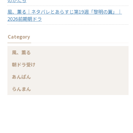
風、薫る｜ネタバレとあらすじ第19週「黎明の翼」｜
2026前期朝ドラ
Category
風、薫る
朝ドラ受け
あんぱん
らんまん