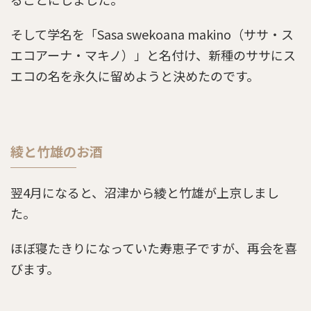
らんまん第118話のあらすじとネタバレ感想「南
方熊楠からの訴え」
そして学名を「Sasa swekoana makino（ササ・ス
エコアーナ・マキノ）」と名付け、新種のササにス
エコの名を永久に留めようと決めたのです。
らんまん第126話のあらすじとネタバレ感想「昭
和33年、槙野邸にて」
綾と竹雄のお酒
らんまん第3週のネタバレとあらすじ「ジョウロ
ウホトトギス」
翌4月になると、沼津から綾と竹雄が上京しまし
た。
らんまん第99話のあらすじとネタバレ感想「田
邊教授の植物学」
ほぼ寝たきりになっていた寿恵子ですが、再会を喜
びます。
らんまん第78話のあらすじとネタバレ感想「藤
丸の決断」