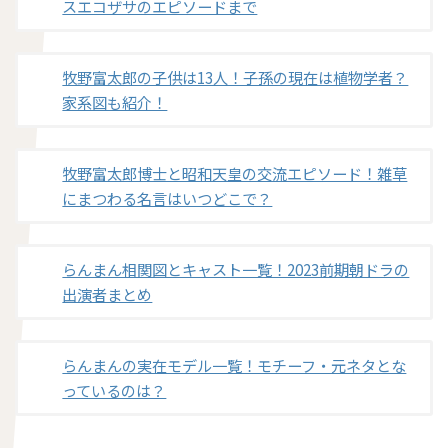
スエコザサのエピソードまで
牧野富太郎の子供は13人！子孫の現在は植物学者？
家系図も紹介！
牧野富太郎博士と昭和天皇の交流エピソード！雑草
にまつわる名言はいつどこで？
らんまん相関図とキャスト一覧！2023前期朝ドラの
出演者まとめ
らんまんの実在モデル一覧！モチーフ・元ネタとな
っているのは？