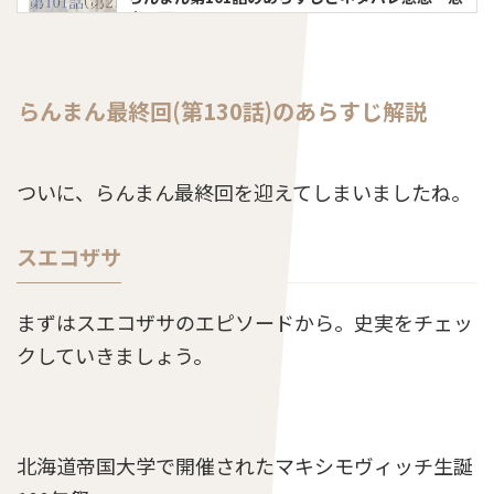
人の死」
らんまん最終回(第130話)のあらすじ解説
らんまん第62話のあらすじとネタバレ感想「峰
屋の女神」
ついに、らんまん最終回を迎えてしまいましたね。
らんまん第21週のあらすじ予習とネタバレ「ノ
ジギク」
スエコザサ
まずはスエコザサのエピソードから。史実をチェッ
らんまん第63話のあらすじとネタバレ感想「横
クしていきましょう。
倉山での植物採集」
らんまん第111話のあらすじとネタバレ感想「竹
北海道帝国大学で開催されたマキシモヴィッチ生誕
雄と綾の夢」